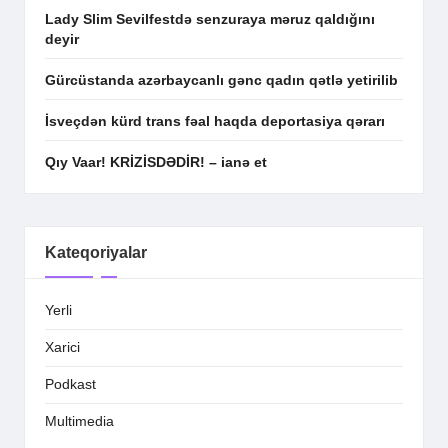
Lady Slim Sevilfestdə senzuraya məruz qaldığını
deyir
Gürcüstanda azərbaycanlı gənc qadın qətlə yetirilib
İsveçdən kürd trans fəal haqda deportasiya qərarı
Qıy Vaar! KRİZİSDƏDİR! – ianə et
Kateqoriyalar
Yerli
Xarici
Podkast
Multimedia