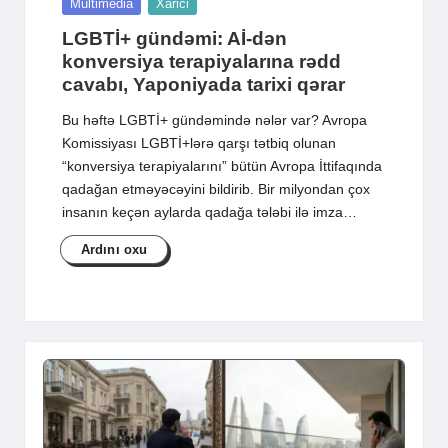
Posted
Multimedia
Xarici
in
LGBTİ+ gündəmi: Aİ-dən
konversiya terapiyalarına rədd
cavabı, Yaponiyada tarixi qərar
Bu həftə LGBTİ+ gündəmində nələr var? Avropa
Komissiyası LGBTİ+lərə qarşı tətbiq olunan
“konversiya terapiyalarını” bütün Avropa İttifaqında
qadağan etməyəcəyini bildirib. Bir milyondan çox
insanın keçən aylarda qadağa tələbi ilə imza…
Ardını oxu