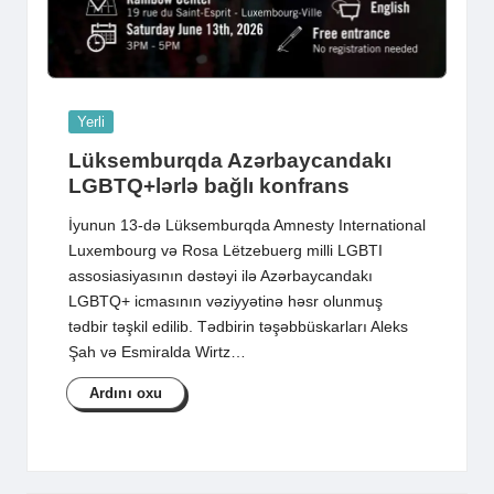
Posted
Yerli
in
Lüksemburqda Azərbaycandakı
LGBTQ+lərlə bağlı konfrans
İyunun 13-də Lüksemburqda Amnesty International
Luxembourg və Rosa Lëtzebuerg milli LGBTI
assosiasiyasının dəstəyi ilə Azərbaycandakı
LGBTQ+ icmasının vəziyyətinə həsr olunmuş
tədbir təşkil edilib. Tədbirin təşəbbüskarları Aleks
Şah və Esmiralda Wirtz…
Ardını oxu