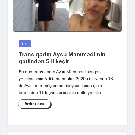
Posted
Yerli
in
Trans qadın Aysu Məmmədlinin
qətlindən 5 il keçir
Bu gün trans qadın Aysu Məmmədlinin qətlə
yetirilməsinin 5 ili tamam olur. 2020-ci il iyunun 18-
də Aysu ona müştəri adı ilə yaxınlaşan şəxs
tərəfindən 11 bıçaq zərbəsi ilə qətlə yetirilib.…
Ardını oxu