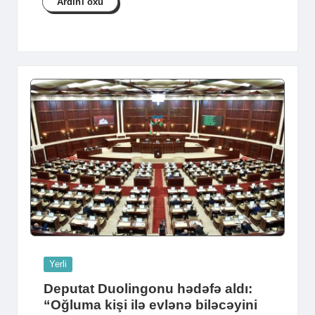
Ardını oxu
Posted
Yerli
in
Deputat Duolingonu hədəfə aldı:
“Oğluma kişi ilə evlənə biləcəyini