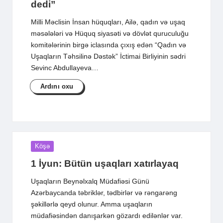
dedi”
Milli Məclisin İnsan hüquqları, Ailə, qadın və uşaq
məsələləri və Hüquq siyasəti və dövlət quruculuğu
komitələrinin birgə iclasında çıxış edən “Qadın və
Uşaqların Təhsilinə Dəstək” İctimai Birliyinin sədri
Sevinc Abdullayeva…
Ardını oxu
Posted
Köşə
in
1 İyun: Bütün uşaqları xatırlayaq
Uşaqların Beynəlxalq Müdafiəsi Günü
Azərbaycanda təbriklər, tədbirlər və rəngarəng
şəkillərlə qeyd olunur. Amma uşaqların
müdafiəsindən danışarkən gözardı edilənlər var.