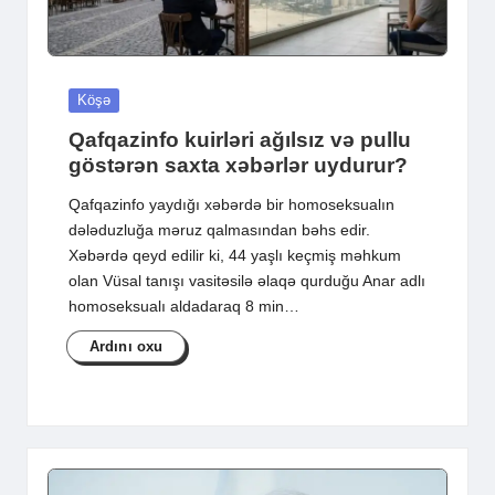
Posted
Köşə
in
Qafqazinfo kuirləri ağılsız və pullu
göstərən saxta xəbərlər uydurur?
Qafqazinfo yaydığı xəbərdə bir homoseksualın
dələduzluğa məruz qalmasından bəhs edir.
Xəbərdə qeyd edilir ki, 44 yaşlı keçmiş məhkum
olan Vüsal tanışı vasitəsilə əlaqə qurduğu Anar adlı
homoseksualı aldadaraq 8 min…
Ardını oxu