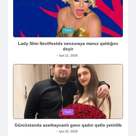
Posted
Yerli
in
Lady Slim Sevilfestdə senzuraya məruz qaldığını
deyir
İyul 12, 2026
Posted
Yerli
in
Gürcüstanda azərbaycanlı gənc qadın qətlə yetirilib
İyul 10, 2026