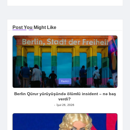
Post You Might Like
Posted
Xarici
in
Berlin Qürur yürüyüşündə ölümlü insident – nə baş
verdi?
İyul 26, 2026