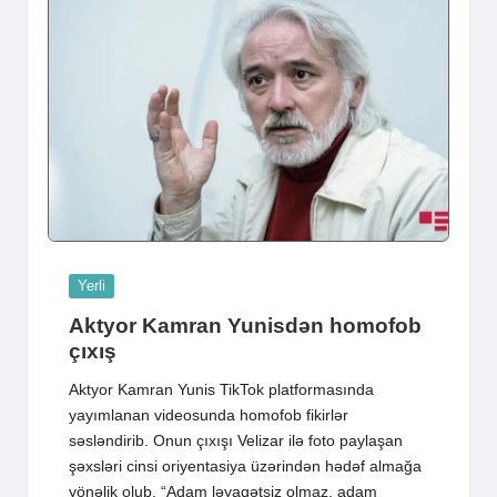
Posted
Yerli
in
Aktyor Kamran Yunisdən homofob
çıxış
Aktyor Kamran Yunis TikTok platformasında
yayımlanan videosunda homofob fikirlər
səsləndirib. Onun çıxışı Velizar ilə foto paylaşan
şəxsləri cinsi oriyentasiya üzərindən hədəf almağa
yönəlik olub. “Adam ləyaqətsiz olmaz, adam