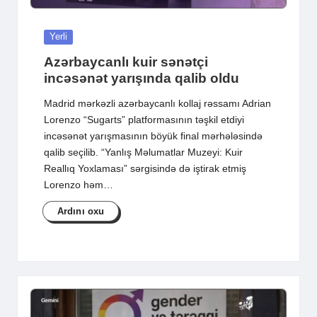
Posted
Yerli
in
Azərbaycanlı kuir sənətçi
incəsənət yarışında qalib oldu
Madrid mərkəzli azərbaycanlı kollaj rəssamı Adrian
Lorenzo “Sugarts” platformasının təşkil etdiyi
incəsənət yarışmasının böyük final mərhələsində
qalib seçilib. “Yanlış Məlumatlar Muzeyi: Kuir
Reallıq Yoxlaması” sərgisində də iştirak etmiş
Lorenzo həm…
Ardını oxu