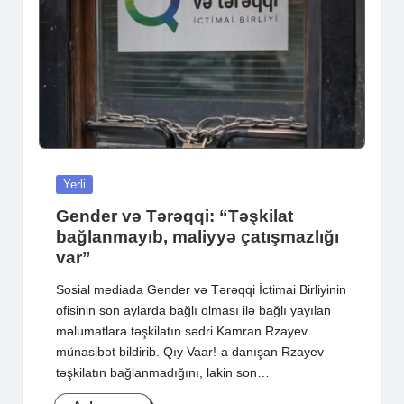
Posted
Yerli
in
Gender və Tərəqqi: “Təşkilat
bağlanmayıb, maliyyə çatışmazlığı
var”
Sosial mediada Gender və Tərəqqi İctimai Birliyinin
ofisinin son aylarda bağlı olması ilə bağlı yayılan
məlumatlara təşkilatın sədri Kamran Rzayev
münasibət bildirib. Qıy Vaar!-a danışan Rzayev
təşkilatın bağlanmadığını, lakin son…