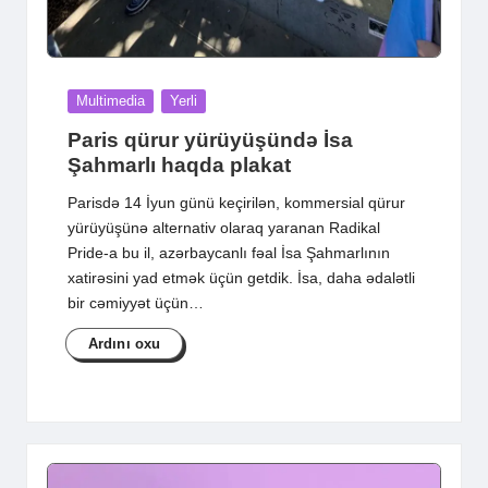
Posted
Multimedia
Yerli
in
Paris qürur yürüyüşündə İsa
Şahmarlı haqda plakat
Parisdə 14 İyun günü keçirilən, kommersial qürur
yürüyüşünə alternativ olaraq yaranan Radikal
Pride-a bu il, azərbaycanlı fəal İsa Şahmarlının
xatirəsini yad etmək üçün getdik. İsa, daha ədalətli
bir cəmiyyət üçün…
Ardını oxu