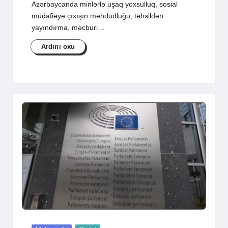
Azərbaycanda minlərlə uşaq yoxsulluq, sosial
müdafiəyə çıxışın məhdudluğu, təhsildən
yayındırma, məcburi…
Ardını oxu