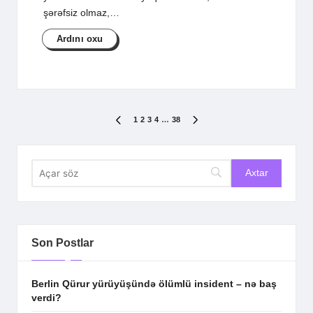
şərəfsiz olmaz,…
Ardını oxu
Posts
1
2
3
4
…
38
PREVIOUS
NEXT
PAGE
PAGE
pagination
Son Postlar
Berlin Qürur yürüyüşündə ölümlü insident – nə baş
verdi?