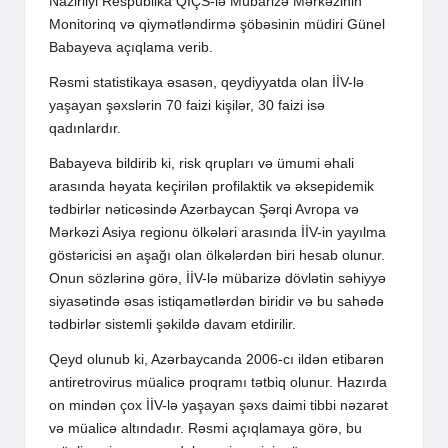
Nazirliyi Respublika QİÇS-lə Mübarizə Mərkəzinin
Monitorinq və qiymətləndirmə şöbəsinin müdiri Günel
Babayeva açıqlama verib.
Rəsmi statistikaya əsasən, qeydiyyatda olan İİV-lə
yaşayan şəxslərin 70 faizi kişilər, 30 faizi isə
qadınlardır.
Babayeva bildirib ki, risk qrupları və ümumi əhali
arasında həyata keçirilən profilaktik və əksepidemik
tədbirlər nəticəsində Azərbaycan Şərqi Avropa və
Mərkəzi Asiya regionu ölkələri arasında İİV-in yayılma
göstəricisi ən aşağı olan ölkələrdən biri hesab olunur.
Onun sözlərinə görə, İİV-lə mübarizə dövlətin səhiyyə
siyasətində əsas istiqamətlərdən biridir və bu sahədə
tədbirlər sistemli şəkildə davam etdirilir.
Qeyd olunub ki, Azərbaycanda 2006-cı ildən etibarən
antiretrovirus müalicə proqramı tətbiq olunur. Hazırda
on mindən çox İİV-lə yaşayan şəxs daimi tibbi nəzarət
və müalicə altındadır. Rəsmi açıqlamaya görə, bu