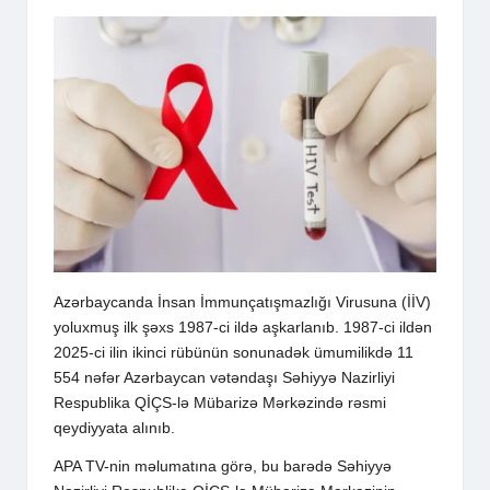
Azərbaycanda İnsan İmmunçatışmazlığı Virusuna (İİV)
yoluxmuş ilk şəxs 1987-ci ildə aşkarlanıb. 1987-ci ildən
2025-ci ilin ikinci rübünün sonunadək ümumilikdə 11
554 nəfər Azərbaycan vətəndaşı Səhiyyə Nazirliyi
Respublika QİÇS-lə Mübarizə Mərkəzində rəsmi
qeydiyyata alınıb.
APA TV-nin
məlumatına görə
, bu barədə Səhiyyə