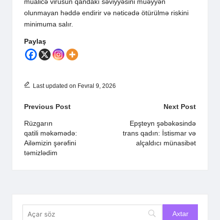
müalicə virusun qandakı səviyyəsini müəyyən
olunmayan həddə endirir və nəticədə ötürülmə riskini
minimuma salır.
Paylaş
Last updated on Fevral 9, 2026
Post
Previous Post
Next Post
navigation
Rüzgarın
Epşteyn şəbəkəsində
qatili məkəmədə:
trans qadın: İstismar və
Ailəmizin şərəfini
alçaldıcı münasibət
təmizlədim