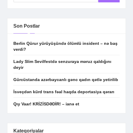
Son Postlar
Berlin Qürur yürüyüşündə ölümlü insident – nə baş
verdi?
Lady Slim Sevilfestdə senzuraya məruz qaldığını
deyir
Gürcüstanda azərbaycanlı gənc qadın qətlə yetirilib
İsveçdən kürd trans fəal haqda deportasiya qərarı
Qıy Vaar! KRİZİSDƏDİR! – ianə et
Kateqoriyalar