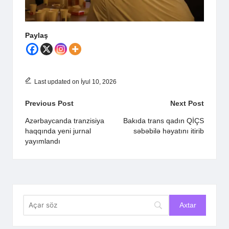
Paylaş
Last updated on İyul 10, 2026
Post
Previous Post
Next Post
navigation
Azərbaycanda tranzisiya
Bakıda trans qadın QİÇS
haqqında yeni jurnal
səbəbilə həyatını itirib
yayımlandı