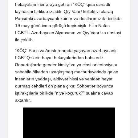
hekayələrini bir araya gətirən “KÖÇ” qısa sənədli
layihəsini birlikdə izlədik. Qıy Vaar! kollektivi olaraq
Parisdəki azərbaycanlı kuirlər və dostlarımız ilə birlikdə
19 may günü icma görüşü keçirmişik. Film Nəfəs
LGBTİ+ Azərbaycan Alyansının və Qıy Vaar!-ın dəstəyi
ilə çəkilib.
“KÖÇ” Paris və Amsterdamda yaşayan azərbaycanlı
LGBTQ+lərin həyat hekayələrindən bəhs edir.
Reportajlarda gender kimliyi və ya cinsi orientasiyası
səbəbilə ölkədən uzaqlaşmaq məcburiyyətində qalan
insanların yaddaşı, aidiyyət hissi və yenidən həyat
qurmaq cəhdləri ön plana çıxır. Söhbətlər boyunca
iştirakçılarla birlikdə “niyə köçürük?” sualına cavab
axtarılır.