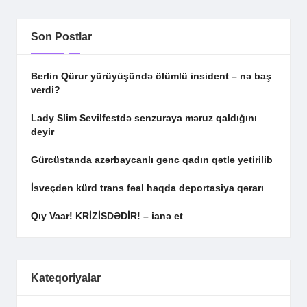
Son Postlar
Berlin Qürur yürüyüşündə ölümlü insident – nə baş
verdi?
Lady Slim Sevilfestdə senzuraya məruz qaldığını
deyir
Gürcüstanda azərbaycanlı gənc qadın qətlə yetirilib
İsveçdən kürd trans fəal haqda deportasiya qərarı
Qıy Vaar! KRİZİSDƏDİR! – ianə et
Kateqoriyalar