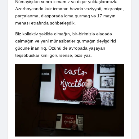
Nümayişdən sonra icmamız və digər yoldaşlarımızla
Azərbaycanda kuir icmanın hazırkı vəziyyəti, miqrasiya,
parçalanma, diasporada icma qurmaq və 17 mayın
mənası ətrafında söhbətləşdik.
Biz kollektiv şəkildə olmağın, bir-birimizlə əlaqədə
qalmağın və yeni münasibətlər qurmağın dəyişdirici
gücünə inanırıq. Özünü də avropada yaşayan
təşəbbüskar kimi görürsənsə,
bizə yaz
.