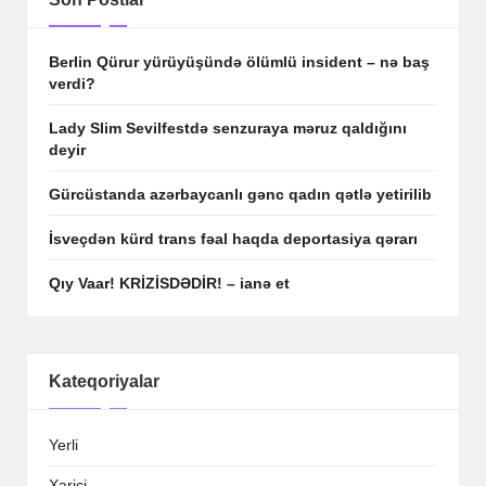
Berlin Qürur yürüyüşündə ölümlü insident – nə baş
verdi?
Lady Slim Sevilfestdə senzuraya məruz qaldığını
deyir
Gürcüstanda azərbaycanlı gənc qadın qətlə yetirilib
İsveçdən kürd trans fəal haqda deportasiya qərarı
Qıy Vaar! KRİZİSDƏDİR! – ianə et
Kateqoriyalar
Yerli
Xarici