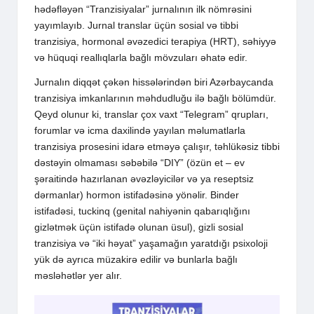
hədəfləyən “Tranzisiyalar” jurnalının ilk nömrəsini
yayımlayıb. Jurnal translar üçün sosial və tibbi
tranzisiya, hormonal əvəzedici terapiya (HRT), səhiyyə
və hüquqi reallıqlarla bağlı mövzuları əhatə edir.
Jurnalın diqqət çəkən hissələrindən biri Azərbaycanda
tranzisiya imkanlarının məhdudluğu ilə bağlı bölümdür.
Qeyd olunur ki, translar çox vaxt “Telegram” qrupları,
forumlar və icma daxilində yayılan məlumatlarla
tranzisiya prosesini idarə etməyə çalışır, təhlükəsiz tibbi
dəstəyin olmaması səbəbilə “DIY” (özün et – ev
şəraitində hazırlanan əvəzləyicilər və ya reseptsiz
dərmanlar) hormon istifadəsinə yönəlir. Binder
istifadəsi, tuckinq (genital nahiyənin qabarıqlığını
gizlətmək üçün istifadə olunan üsul), gizli sosial
tranzisiya və “iki həyat” yaşamağın yaratdığı psixoloji
yük də ayrıca müzakirə edilir və bunlarla bağlı
məsləhətlər yer alır.