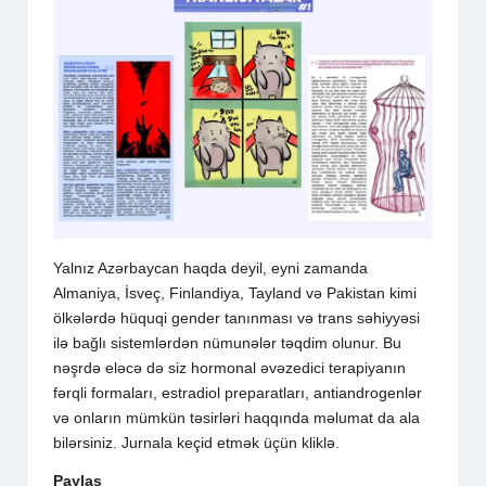
Yalnız Azərbaycan haqda deyil, eyni zamanda
Almaniya, İsveç, Finlandiya, Tayland və Pakistan kimi
ölkələrdə hüquqi gender tanınması və trans səhiyyəsi
ilə bağlı sistemlərdən nümunələr təqdim olunur. Bu
nəşrdə eləcə də siz hormonal əvəzedici terapiyanın
fərqli formaları, estradiol preparatları, antiandrogenlər
və onların mümkün təsirləri haqqında məlumat da ala
bilərsiniz. Jurnala
keçid etmək üçün kliklə
.
Paylaş