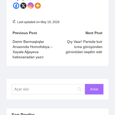
Last updated on May 19, 2026
Post
Previous Post
Next Post
navigation
Dəmir Barmaqlıqlar
Qıy Vaar! Parisdə kuir
Arxasında Homofobiya –
icma görüşündən
Xəyalə Ağayeva
görüntüləri təqdim edir
həbsxanadan yazır
Son Postlar