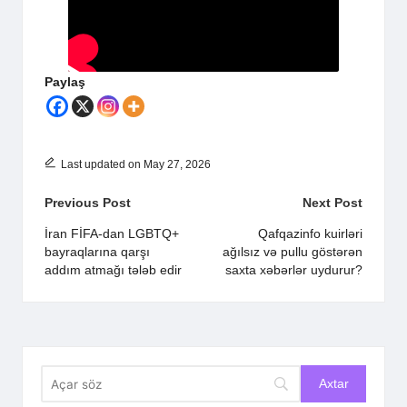
Paylaş
Last updated on May 27, 2026
Post
Previous Post
Next Post
navigation
İran FİFA-dan LGBTQ+
Qafqazinfo kuirləri
bayraqlarına qarşı
ağılsız və pullu göstərən
addım atmağı tələb edir
saxta xəbərlər uydurur?