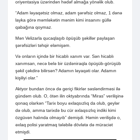
oriyentasiya üzərindən hədəf almağa yönəlik olub.
“Adam ləyaqətsiz olmaz, adam şərəfsiz olmaz, 1 dənə
layka görə məmləkətin mənim kimi insanını güllə
qabağına qoymaz.
Mən Velizarla qucaqlaşıb öpüşüb şəkillər paylaşan
şərəfsizləri təhqir eləmişəm.
Və onların içində bir hicablı xanım var. Sən hicablı
xanımsan, necə belə bir üzdəniraqla öpüşüb-görüşüb
şəkil çəkdirə bilirsən? Adamın ləyaqəti olar. Adamın
kişiliyi olar.”
Aktyor bundan öncə də geriçi fikirlər səsləndirməsi ilə
gündəm olub. O, ötən ilin oktyabrında “Miras” verilişinə
qonaq olarkən “Tarix boyu əxlaqsızlıq da olub, geylər
də olub, amma tarixdə bu cür əxlaqsızlıq indiki kimi
özgüvən halında olmayıb” demişdi. Həmin verilişdə o,
əxlaq polisi yaratmaq tələbilə dövlətə də müraciət
etmişdi.