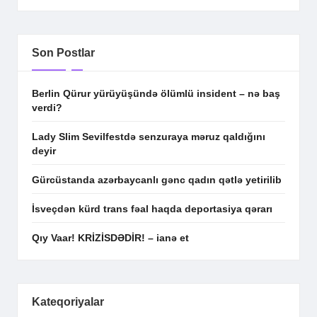
Son Postlar
Berlin Qürur yürüyüşündə ölümlü insident – nə baş
verdi?
Lady Slim Sevilfestdə senzuraya məruz qaldığını
deyir
Gürcüstanda azərbaycanlı gənc qadın qətlə yetirilib
İsveçdən kürd trans fəal haqda deportasiya qərarı
Qıy Vaar! KRİZİSDƏDİR! – ianə et
Kateqoriyalar