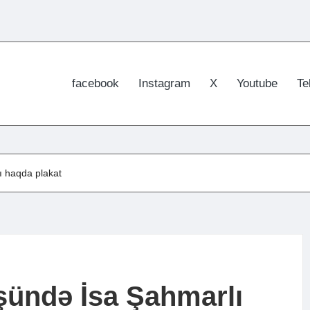
facebook
Instagram
X
Youtube
Te
ı haqda plakat
şündə İsa Şahmarlı