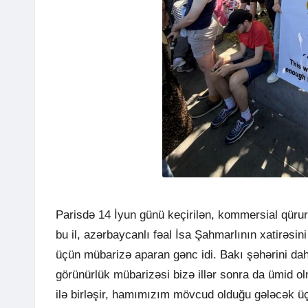
Parisdə 14 İyun günü keçirilən, kommersial qürur
bu il, azərbaycanlı fəal İsa Şahmarlının xatirəsin
üçün mübarizə aparan gənc idi. Bakı şəhərini dah
görünürlük mübarizəsi bizə illər sonra da ümid ol
ilə birləşir, hamımızım mövcud olduğu gələcək ü