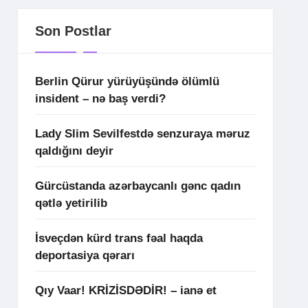
Son Postlar
Berlin Qürur yürüyüşündə ölümlü
insident – nə baş verdi?
Lady Slim Sevilfestdə senzuraya məruz
qaldığını deyir
Gürcüstanda azərbaycanlı gənc qadın
qətlə yetirilib
İsveçdən kürd trans fəal haqda
deportasiya qərarı
Qıy Vaar! KRİZİSDƏDİR! – ianə et