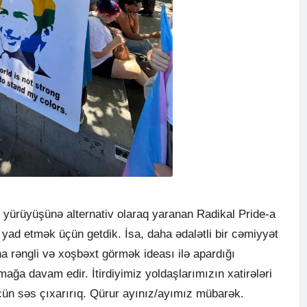
 yürüyüşünə alternativ olaraq yaranan Radikal Pride-a
i yad etmək üçün getdik. İsa, daha ədalətli bir cəmiyyət
a rəngli və xoşbəxt görmək ideası ilə apardığı
mağa davam edir. İtirdiyimiz yoldaşlarımızın xatirələri
çün səs çıxarırıq. Qürur ayınız/ayımız mübarək.