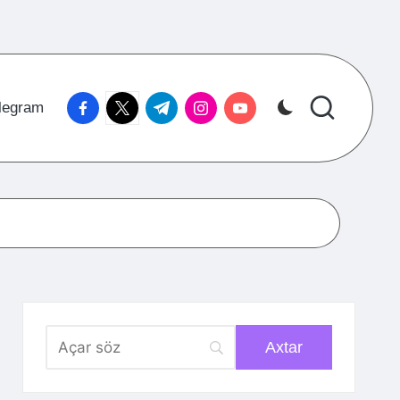
facebook.com
twitter.com
t.me
instagram.com
youtube.com
legram