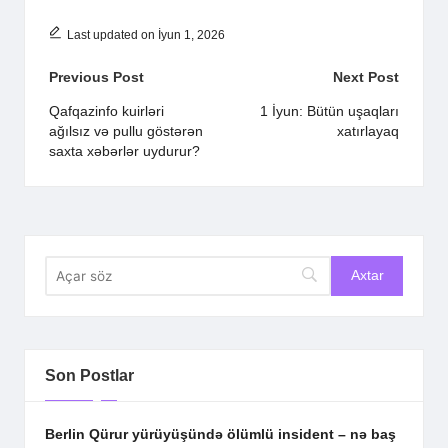
Last updated on İyun 1, 2026
Post
Previous Post
Next Post
navigation
Qafqazinfo kuirləri
1 İyun: Bütün uşaqları
ağılsız və pullu göstərən
xatırlayaq
saxta xəbərlər uydurur?
Son Postlar
Berlin Qürur yürüyüşündə ölümlü insident – nə baş