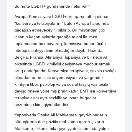
Bu həftə LGBTİ+ gündəmində nələr var?
Avropa Komissiyası LGBTİ+lərə qarşı tətbiq olunan
“konversiya terapiyalarını” bütün Avropa İttifaqında
qadağan etməyəcəyini bildirib. Bir milyondan çox
insanın keçən aylarda qadağa tələbi ilə imza
toplamasına baxmayaraq, komissiya bunun üçün
hüquqi səlahiyyətinin olmadığını deyib. Hazırda
Belçika, Fransa, Almaniya, İspaniya və bir neçə Aİ
ölkəsində LGBTİ kimliyini dəyişməyə məcbur etmək
artıq qadağandır. Konversiya terapiyası, şəxsin razılığı
olmadan onun cinsi oriyentasiyası və ya gender
kimliyini tibbi, psixoloji və ya sosial təzyiq vasitəsilə
dəyişdirməyə yönəlmiş praktikadır. BMT isə konversiya
terapiyalarını ayrı-seçkilik və insan hüquqları
pozuntusu kimi qiymətləndirir.
Yaponiyada Osaka Ali Məhkəməsi qeyri-binarların
hüquqlarına dair pozitiv məhkəmə qərarı çıxarıb.
Məhkəmə, ölkənin ailə qeydiyyatı sistemində yalnız