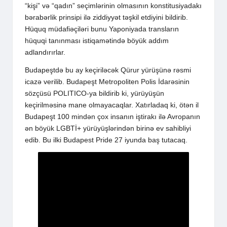
“kişi” və “qadın” seçimlərinin olmasının konstitusiyadakı
bərabərlik prinsipi ilə ziddiyyət təşkil etdiyini bildirib.
Hüquq müdafiəçiləri bunu Yaponiyada transların
hüquqi tanınması istiqamətində böyük addım
adlandırırlar.
Budapeştdə bu ay keçiriləcək Qürur yürüşünə rəsmi
icazə verilib. Budapeşt Metropoliten Polis İdarəsinin
sözçüsü POLITICO-ya bildirib ki, yürüyüşün
keçirilməsinə mane olmayacaqlar. Xatırladaq ki, ötən il
Budapeşt 100 mindən çox insanın iştirakı ilə Avropanın
ən böyük LGBTİ+ yürüyüşlərindən birinə ev sahibliyi
edib. Bu ilki Budapest Pride 27 iyunda baş tutacaq.