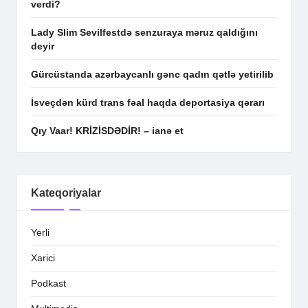
verdi?
Lady Slim Sevilfestdə senzuraya məruz qaldığını
deyir
Gürcüstanda azərbaycanlı gənc qadın qətlə yetirilib
İsveçdən kürd trans fəal haqda deportasiya qərarı
Qıy Vaar! KRİZİSDƏDİR! – ianə et
Kateqoriyalar
Yerli
Xarici
Podkast