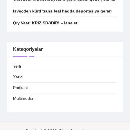
İsveçdən kürd trans fəal haqda deportasiya qərarı
Qıy Vaar! KRİZİSDƏDİR! – ianə et
Kateqoriyalar
Yerli
Xarici
Podkast
Multimedia