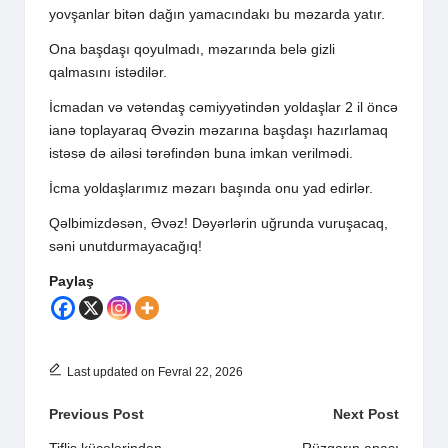
yovşanlar bitən dağın yamacındakı bu məzarda yatır.
Ona başdaşı qoyulmadı, məzarında belə gizli
qalmasını istədilər.
İcmadan və vətəndaş cəmiyyətindən yoldaşlar 2 il öncə
ianə toplayaraq Əvəzin məzarına başdaşı hazırlamaq
istəsə də ailəsi tərəfindən buna imkan verilmədi.
İcma yoldaşlarımız məzarı başında onu yad edirlər.
Qəlbimizdəsən, Əvəz! Dəyərlərin uğrunda vuruşacaq,
səni unutdurmayacağıq!
Paylaş
Last updated on Fevral 22, 2026
Post
Previous Post
Next Post