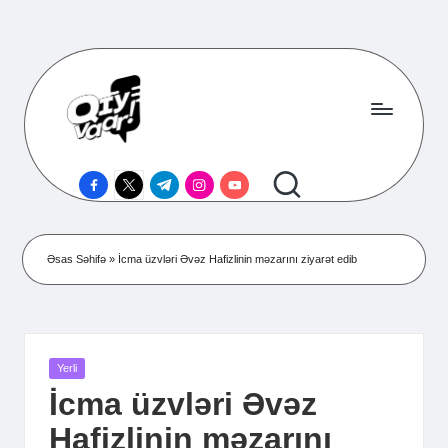
Skip
to
content
Q
Kuir
facebook.com
twitter.com
t.me
instagram.com
youtube.com
Media
ı
Portalı
y
V
Əsas Səhifə
»
İcma üzvləri Əvəz Hafizlinin məzarını ziyarət edib
a
a
r!
Posted
Yerli
in
İcma üzvləri Əvəz
Hafizlinin məzarını