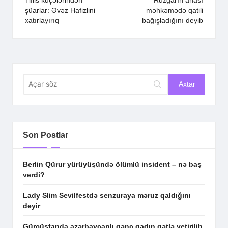
navigation
Tiflis küçələrindən
Rüzgarın anası
şüarlar: Əvəz Hafizlini
məhkəmədə qatili
xatırlayırıq
bağışladığını deyib
Son Postlar
Berlin Qürur yürüyüşündə ölümlü insident – nə baş
verdi?
Lady Slim Sevilfestdə senzuraya məruz qaldığını
deyir
Gürcüstanda azərbaycanlı gənc qadın qətlə yetirilib