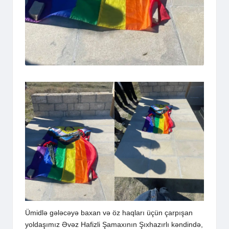
Ümidlə gələcəyə baxan və öz haqları üçün çarpışan
yoldaşımız Əvəz Hafizli Şamaxının Şıxhazırlı kəndində,