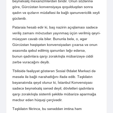
beynəlxalq mexanizmlərdən biridir. Onun sözlərinə
görə, Gürcüstan konvensiyaya qoşulduqdan sonra
qadın və qızların müdafiəsi ilə bağlı qanunvericilik xeyli
güclənib.
Pataraia hesab edir ki, baş nazirin açıqlaması sadəcə
veriliş zamanı mövzudan yayınmaq üçün verilmiş qeyri-
müəyyən cavab ola bilər. Bununla belə, o, əgər
Gürcüstan həqiqətən konvensiyadan çıxarsa və onun
əsasında qəbul edilmiş qanunları ləğv edərsə,
bunun qadınlara qarşı zorakılıqla mübarizəyə ciddi
zərbə vuracağını deyib.
Tbilisidə fəaliyyət göstərən Sosial Ədalət Mərkəzi də
məsələ ilə bağlı narahatlığını ifadə edib. Təşkilatın
bəyanatında qeyd olunur ki, İstanbul Konvensiyası
sadəcə beynəlxalq sənəd deyil, dövlətləri qadınlara
qarşı zorakılıqla sistemli şəkildə mübarizə aparmağa
məcbur edən hüquqi çərçivədir.
Təşkilatın fikrincə, bu sənəddən imtina həm