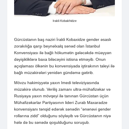
Irakli Kobakhidze
Gürcüstanın baş naziri İrakli Kobaxidze gender əsaslı
zorakılığa qarşı beynəlxalq sənəd olan İstanbul
Konvensiyası ilə bağlı hökumətin gələcəkdə müəyyən
dəyişikliklərə baxa biləcəyini istisna etməyib. Onun
açıqlaması ölkənin bu konvensiyada iştirakının taleyi ilə
bağlı müzakirələri yenidən gündəmə gətirib.
Mövzu hakimiyyətə yaxın Imedi
televiziyasında
müzakirə olunub. Veriliş zamanı ultra-mühafizəkar və
Rusiyaya yaxın mövqeyi ilə tanınan Gürcüstan üçün
Mühafizəkarlar Partiyasının lideri Zurab Maxaradze
konvensiyanı tənqid edərək sənədin “ənənəvi gender
rollarına zidd” olduğunu söyləyib və Gürcüstanın niyə
hələ də bu sənədə qoşulduğunu soruşub.