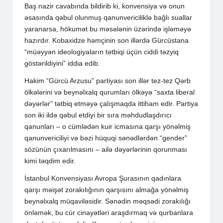
Baş nazir cavabında bildirib ki, konvensiya və onun
əsasında qəbul olunmuş qanunvericiliklə bağlı suallar
yaranarsa, hökumət bu məsələnin üzərində işləməyə
hazırdır. Kobaxidze həmçinin son illərdə Gürcüstana
“müəyyən ideologiyaların tətbiqi üçün ciddi təzyiq
göstərildiyini” iddia edib.
Hakim “Gürcü Arzusu” partiyası son illər tez-tez Qərb
ölkələrini və beynəlxalq qurumları ölkəyə “saxta liberal
dəyərlər” tətbiq etməyə çalışmaqda ittiham edir. Partiya
son iki ildə qəbul etdiyi bir sıra məhdudlaşdırıcı
qanunları – o cümlədən kuir icmasına qarşı yönəlmiş
qanunvericiliyi və bəzi hüquqi sənədlərdən “gender”
sözünün çıxarılmasını – ailə dəyərlərinin qorunması
kimi təqdim edir.
İstanbul Konvensiyası Avropa Şurasının qadınlara
qarşı məişət zorakılığının qarşısını almağa yönəlmiş
beynəlxalq müqaviləsidir. Sənədin məqsədi zorakılığı
önləmək, bu cür cinayətləri araşdırmaq və qurbanlara