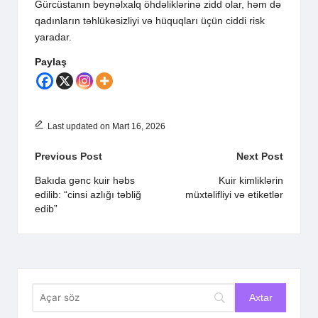
Gürcüstanın beynəlxalq öhdəliklərinə zidd olar, həm də
qadınların təhlükəsizliyi və hüquqları üçün ciddi risk
yaradar.
Paylaş
Last updated on Mart 16, 2026
Post
Previous Post
Next Post
navigation
Bakıda gənc kuir həbs
Kuir kimliklərin
edilib: “cinsi azlığı təbliğ
müxtəlifliyi və etiketlər
edib”