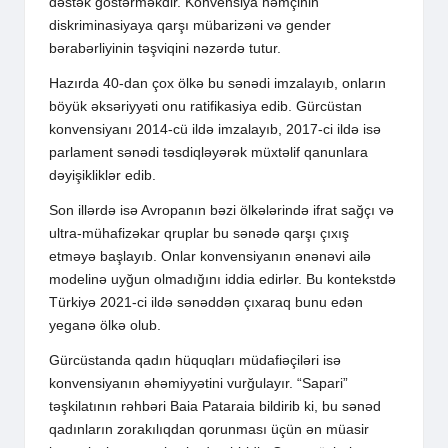
dəstək göstərməkdir. Konvensiya həmçinin
diskriminasiyaya qarşı mübarizəni və gender
bərabərliyinin təşviqini nəzərdə tutur.
Hazırda 40-dan çox ölkə bu sənədi imzalayıb, onların
böyük əksəriyyəti onu ratifikasiya edib. Gürcüstan
konvensiyanı 2014-cü ildə imzalayıb, 2017-ci ildə isə
parlament sənədi təsdiqləyərək müxtəlif qanunlara
dəyişikliklər edib.
Son illərdə isə Avropanın bəzi ölkələrində ifrat sağçı və
ultra-mühafizəkar qruplar bu sənədə qarşı çıxış
etməyə başlayıb. Onlar konvensiyanın ənənəvi ailə
modelinə uyğun olmadığını iddia edirlər. Bu kontekstdə
Türkiyə 2021-ci ildə sənəddən çıxaraq bunu edən
yeganə ölkə olub.
Gürcüstanda qadın hüquqları müdafiəçiləri isə
konvensiyanın əhəmiyyətini vurğulayır. “Sapari”
təşkilatının rəhbəri Baia Pataraia bildirib ki, bu sənəd
qadınların zorakılıqdan qorunması üçün ən müasir