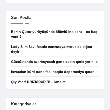
Son Postlar
Berlin Qürur yürüyüşündə ölümlü insident – nə baş
verdi?
Lady Slim Sevilfestdə senzuraya məruz qaldığını
deyir
Gürcüstanda azərbaycanlı gənc qadın qətlə yetirilib
İsveçdən kürd trans fəal haqda deportasiya qərarı
Qıy Vaar! KRİZİSDƏDİR! – ianə et
Kateqoriyalar