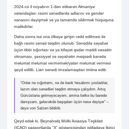
2024-cü il noyabrın 1-dən etibarən Almaniya
vətəndaşları rəsmi sənədlərdə adlarını və gender
xanasını dəyişmək və ya tamamilə sildirmək hüququna
malikdirlər.
Daha sonra isə ona ölkəyə girişin rədd edilməsi ilə
bağlı rəsmi sənəd təqdim olunub. Sənəddə səyahət
üçün tibbi sığortası və ya kifayət qədər maddi vəsaitin
olmaması, şəxsiyyət və səyahətin məqsədi barədə
məlumat məlumat verməmək/yalan məlumat verməsi
qeyd edilib. Lian sənədi imzalamaqdan imtina edib.
“Onlar nə sığortamı, nə də bank hesabımı yoxladılar,
lazım olan sənədləri təqdim etməyə çalışdım. Artıq
Gürcüstana getməyəcəyəm, amma bəlkə bu barədə
danışsam, gələcəkdə başqaları üçün nəsə dəyişər” –
deyə von Salzen bildirib.
Qeyd edək ki, Beynəlxalq Mülki Aviasiya Təşkilatı
(ICAO) pasportlarda “X” göstəricisindən istifadəyə İkinci