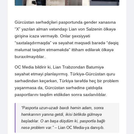
Gürcüstan sərhədçiləri pasportunda gender xanasına
“X” yazılan alman vətəndaşı Lian von Salzenin ölkəyə
girişinə icazə verməyib. Onlar şəxsiyyəti
“saxtalaşdırmaqda” və səyahət məqsədi barədə “dəqiq
məlumat təqdim etməməkdə” ittiham edilərək ölkəyə
buraxılmayıblar..
OC Media bildirir ki
, Lian Trabzondan Batumiyə
səyahət etməyi planlayırmış. Türkiyə-Gürcüstan quru
sərhədindən keçərkən, Türkiyə tərəfdə heç bir problem
yaşanmasa da, Gürcüstan sərhədinə çatdıqda
pasportlarını təqdim etdikdən sonra saxlanılıblar.
“Pasporta uzun-uzadı baxdı həmin adam, sonra
həmkarının yanına getdi, ikisi birlikdə gülməyə
başladılar. O an başa düşdüm ki, pasportla bağlı
nəsə problem var.”
– Lian OC Media-ya danışıb.