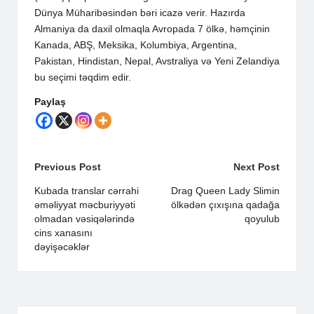
Dünya Müharibəsindən bəri icazə verir. Hazırda
Almaniya da daxil olmaqla Avropada 7 ölkə, həmçinin
Kanada, ABŞ, Meksika, Kolumbiya, Argentina,
Pakistan, Hindistan, Nepal, Avstraliya və Yeni Zelandiya
bu seçimi təqdim edir.
Paylaş
Post
Previous Post
Next Post
navigation
Kubada translar cərrahi
Drag Queen Lady Slimin
əməliyyat məcburiyyəti
ölkədən çıxışına qadağa
olmadan vəsiqələrində
qoyulub
cins xanasını
dəyişəcəklər