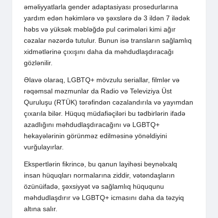
əməliyyatlarla gender adaptasiyası prosedurlarına
yardım edən həkimlərə və şəxslərə də 3 ildən 7 ilədək
həbs və yüksək məbləğdə pul cərimələri kimi ağır
cəzalar nəzərdə tutulur. Bunun isə transların sağlamlıq
xidmətlərinə çıxışını daha da məhdudlaşdıracağı
gözlənilir.
Əlavə olaraq, LGBTQ+ mövzulu seriallar, filmlər və
rəqəmsal məzmunlar da Radio və Televiziya Üst
Quruluşu (RTÜK) tərəfindən cəzalandırıla və yayımdan
çıxarıla bilər. Hüquq müdafiəçiləri bu tədbirlərin ifadə
azadlığını məhdudlaşdıracağını və LGBTQ+
hekayələrinin görünməz edilməsinə yönəldiyini
vurğulayırlar.
Ekspertlərin fikrincə, bu qanun layihəsi beynəlxalq
insan hüquqları normalarına ziddir, vətəndaşların
özünüifadə, şəxsiyyət və sağlamlıq hüququnu
məhdudlaşdırır və LGBTQ+ icmasını daha da təzyiq
altına salır.