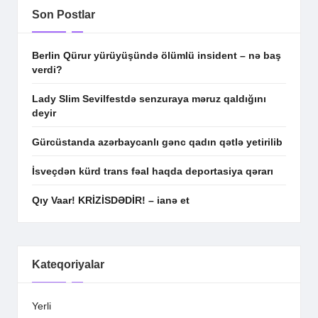
Son Postlar
Berlin Qürur yürüyüşündə ölümlü insident – nə baş
verdi?
Lady Slim Sevilfestdə senzuraya məruz qaldığını
deyir
Gürcüstanda azərbaycanlı gənc qadın qətlə yetirilib
İsveçdən kürd trans fəal haqda deportasiya qərarı
Qıy Vaar! KRİZİSDƏDİR! – ianə et
Kateqoriyalar
Yerli