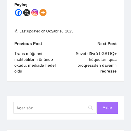
Paylaş
Last updated on Oktyabr 16, 2025
Post
Previous Post
Next Post
navigation
Trans müğənni
Sovet dövrü LGBTIQ+
məktəblilərin önündə
hüquqları: qısa
oxudu, mediada hədəf
proqressdən davamlı
oldu
reqressə