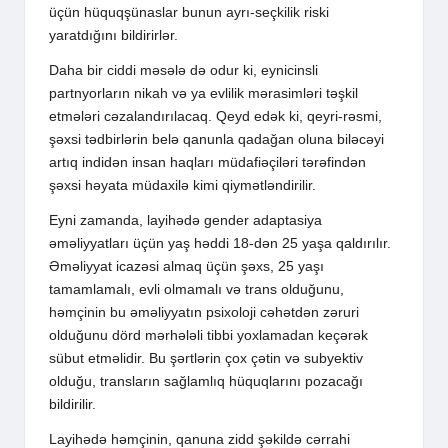
üçün hüquqşünaslar bunun ayrı-seçkilik riski
yaratdığını bildirirlər.
Daha bir ciddi məsələ də odur ki, eynicinsli
partnyorların nikah və ya evlilik mərasimləri təşkil
etmələri cəzalandırılacaq. Qeyd edək ki, qeyri-rəsmi,
şəxsi tədbirlərin belə qanunla qadağan oluna biləcəyi
artıq indidən insan haqları müdafiəçiləri tərəfindən
şəxsi həyata müdaxilə kimi qiymətləndirilir.
Eyni zamanda, layihədə gender adaptasiya
əməliyyatları üçün yaş həddi 18-dən 25 yaşa qaldırılır.
Əməliyyat icazəsi almaq üçün şəxs, 25 yaşı
tamamlamalı, evli olmamalı və trans olduğunu,
həmçinin bu əməliyyatın psixoloji cəhətdən zəruri
olduğunu dörd mərhələli tibbi yoxlamadan keçərək
sübut etməlidir. Bu şərtlərin çox çətin və subyektiv
olduğu, transların sağlamlıq hüquqlarını pozacağı
bildirilir.
Layihədə həmçinin, qanuna zidd şəkildə cərrahi