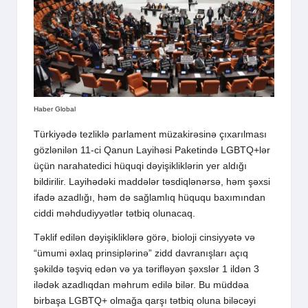
Haber Global
Türkiyədə tezliklə parlament müzakirəsinə çıxarılması
gözlənilən 11-ci Qanun Layihəsi Paketində LGBTQ+lər
üçün narahatedici hüquqi dəyişikliklərin yer aldığı
bildirilir. Layihədəki maddələr təsdiqlənərsə, həm şəxsi
ifadə azadlığı, həm də sağlamlıq hüququ baxımından
ciddi məhdudiyyətlər tətbiq olunacaq.
Təklif edilən dəyişikliklərə görə, bioloji cinsiyyətə və
“ümumi əxlaq prinsiplərinə” zidd davranışları açıq
şəkildə təşviq edən və ya tərifləyən şəxslər 1 ildən 3
ilədək azadlıqdan məhrum edilə bilər. Bu müddəa
birbaşa LGBTQ+ olmağa qarşı tətbiq oluna biləcəyi