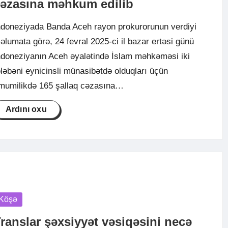
əzasına məhkum edilib
ndoneziyada Banda Aceh rayon prokurorunun verdiyi
əlumata görə, 24 fevral 2025-ci il bazar ertəsi günü
ndoneziyanın Aceh əyalətində İslam məhkəməsi iki
ələbəni eynicinsli münasibətdə olduqları üçün
mumilikdə 165 şallaq cəzasına…
Ardını oxu
osted
Köşə
ranslar şəxsiyyət vəsiqəsini necə