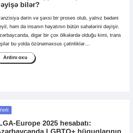
əyişə bilər?
ranzisiya dərin və şəxsi bir proses olub, yalnız bədəni
eyil, həm də insanın həyatının bütün sahələrini dəyişir.
zərbaycanda, digər bir çox ölkələrdə olduğu kimi, trans
işilər bu yolda özünəməxsus çətinliklər…
Ardını oxu
osted
Yerli
LGA-Europe 2025 hesabatı:
zərbaycanda LGBTQ+ hüquqlarının