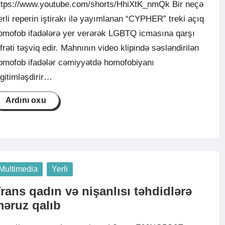
ttps://www.youtube.com/shorts/HhiXtK_nmQk Bir neçə
erli reperin iştirakı ilə yayımlanan “CYPHER” treki açıq
omofob ifadələrə yer verərək LGBTQ icmasına qarşı
ifrəti təşviq edir. Mahnının video klipində səsləndirilən
omofob ifadələr cəmiyyətdə homofobiyanı
egitimləşdirir…
Ardını oxu
osted
Multimedia
Yerli
rans qadın və nişanlısı təhdidlərə
əruz qalıb