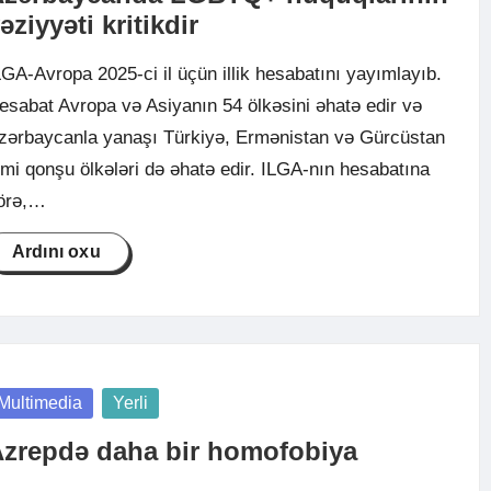
əziyyəti kritikdir
LGA-Avropa 2025-ci il üçün illik hesabatını yayımlayıb.
esabat Avropa və Asiyanın 54 ölkəsini əhatə edir və
zərbaycanla yanaşı Türkiyə, Ermənistan və Gürcüstan
imi qonşu ölkələri də əhatə edir. ILGA-nın hesabatına
örə,…
Ardını oxu
osted
Multimedia
Yerli
zrepdə daha bir homofobiya