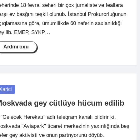
əhərində 18 fevral səhəri bir çox jurnalistə və fəallara
arşı ev basğını təşkil olunub. İstanbul Prokurorluğunun
çıqlamasına görə, ümumilikdə 60 nəfərin saxlanıldığı
eyilib. EMEP, SYKP…
Ardını oxu
osted
Xarici
oskvada gey cütlüyə hücum edilib
Gələcək Hərəkatı" adlı teleqram kanalı bildirir ki,
oskvada "Aviapark" ticarət mərkəzinin yaxınlığında beş
əfər gey aktivisti və onun partnyorunu döyüb.