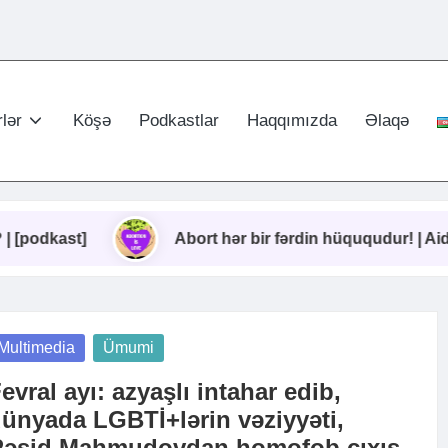
lər
Köşə
Podkastlar
Haqqımızda
Əlaqə
Abort hər bir fərdin hüququdur! | Aida Mirzəyeva
osted
Multimedia
Ümumi
evral ayı: azyaşlı intahar edib,
ünyada LGBTİ+lərin vəziyyəti,
Rəşid Mahmudovdan homofob çıxış