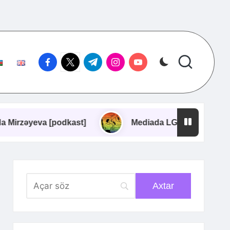
facebook.com
twitter.com
t.me
instagram.com
youtube.com
 [podkast]
Mediada LGBTQ+ təmsilçiliyi | Gülnar