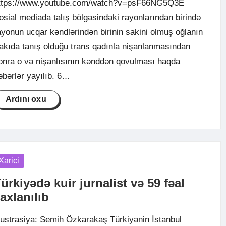
ttps://www.youtube.com/watch?v=psF66NG5Q3E
osial mediada talış bölgəsindəki rayonlarından birində
ayonun ucqar kəndlərindən birinin sakini olmuş oğlanın
akıda tanış olduğu trans qadınla nişanlanmasından
onra o və nişanlısının kənddən qovulması haqda
əbərlər yayılıb. 6…
Ardını oxu
osted
Xarici
ürkiyədə kuir jurnalist və 59 fəal
axlanılıb
llustrasiya: Semih Özkarakaş Türkiyənin İstanbul