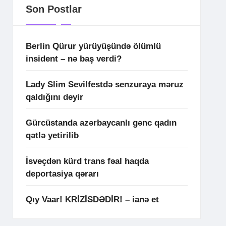
Son Postlar
Berlin Qürur yürüyüşündə ölümlü
insident – nə baş verdi?
Lady Slim Sevilfestdə senzuraya məruz
qaldığını deyir
Gürcüstanda azərbaycanlı gənc qadın
qətlə yetirilib
İsveçdən kürd trans fəal haqda
deportasiya qərarı
Qıy Vaar! KRİZİSDƏDİR! – ianə et