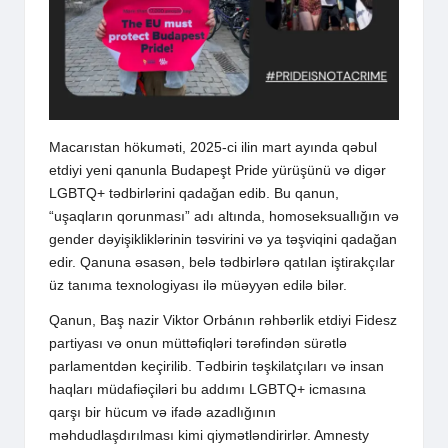
Macarıstan hökuməti, 2025-ci ilin mart ayında qəbul
etdiyi yeni qanunla Budapeşt Pride yürüşünü və digər
LGBTQ+ tədbirlərini qadağan edib. Bu qanun,
“uşaqların qorunması” adı altında, homoseksuallığın və
gender dəyişikliklərinin təsvirini və ya təşviqini qadağan
edir. Qanuna əsasən, belə tədbirlərə qatılan iştirakçılar
üz tanıma texnologiyası ilə müəyyən edilə bilər.
Qanun, Baş nazir Viktor Orbánın rəhbərlik etdiyi Fidesz
partiyası və onun müttəfiqləri tərəfindən sürətlə
parlamentdən keçirilib. Tədbirin təşkilatçıları və insan
haqları müdafiəçiləri bu addımı LGBTQ+ icmasına
qarşı bir hücum və ifadə azadlığının
məhdudlaşdırılması kimi qiymətləndirirlər. Amnesty