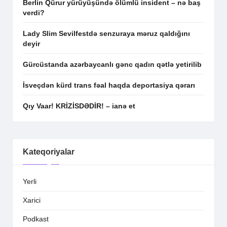
Berlin Qürur yürüyüşündə ölümlü insident – nə baş
verdi?
Lady Slim Sevilfestdə senzuraya məruz qaldığını
deyir
Gürcüstanda azərbaycanlı gənc qadın qətlə yetirilib
İsveçdən kürd trans fəal haqda deportasiya qərarı
Qıy Vaar! KRİZİSDƏDİR! – ianə et
Kateqoriyalar
Yerli
Xarici
Podkast