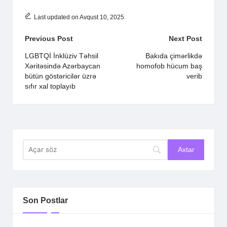
Last updated on Avqust 10, 2025
Post
Previous Post
Next Post
navigation
LGBTQİ İnklüziv Təhsil
Bakıda çimərlikdə
Xəritəsində Azərbaycan
homofob hücum baş
bütün göstəricilər üzrə
verib
sıfır xal toplayıb
Son Postlar