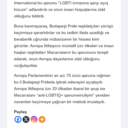
International bu qanunu “LGBTI icmasına qarşı açıq
hücum” adlandırıb və onun insan hüquqlarına zidd
olduğunu bildirib.
Buna baxmayaraq, Budapeşt Pride təşkilatçıları yürüşü
keçirməyə qərarlıdırlar və bu tədbiri ifadə azadlığı və
bərabərlik uğrunda mübarizənin bir hissəsi kimi
görürlər. Avropa İttifaqının müxtəlif üzv ölkələri və insan
haqları təşkilatları Macarıstanın bu qanununu tənqid
edərək, onun Avropa dəyərlərinə zidd olduğunu
vurğulayıblar.
Avropa Parlamentinin ən azı 70 üzvü qanuna rəğmən
bu il Budapeşt Prideda iştirak edəcəyini açıqlayıb.
Avropa İttifaqına üzv 20 ölkədən ibarət bir qrup isə
Macarıstanı “anti-LGBTIQ+ qanunvericiliyini” yenidən
nəzərdən keçirməyə çağıran bir məktub imzalayıb.
Paylaş