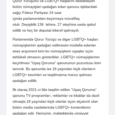
Qürur Yürüşünü və LGBTQ+ haqlarını dəstəkləyən
bütün nümayişləri qadağan edən qanunu iqtidardaki
sağçı Fidesz Partiyası 24 saat
içində parlamentdən keçirməyə müvəffəq
olub. Dəyişiklik 136 lehinə, 27 əleyhinə səslə qəbul
edilib və heç bir deputat bitərəf qalmayıb.
Parlamentdə Qürur Yürüşü və digər LGBTQ+ haqları
nümayişlərinin qadağan edilməsini müdafiə edənlər
əsas arqument kimi bu nümayişlərin uşaqlar üçün
təhlükəli olmasını göstəriblər. LGBTQ+ nümayişlərinin
keçirilməsi “Uşaq Qoruma” qanununun pozuntusu kimi
tanınıb. Bu qanunda isə 18 yaşından kiçik olanların
LGBTQ+ təsvirləri və təqdimatına məruz qalması
qadağan edilib.
İlk olaraq 2021-ci ildə təqdim edilən “Uşaq Qoruma”
qanunu TV proqramları, reklamlar və kitablar da daxil
olmaqla 18 yaşından kiçik olanlar üçün əlçatımlı olan
bütün media vasitələrində LGBTQ+ kontentlərini
qadağan edir. Həmçinin, məktəblərdə cinsiyyət