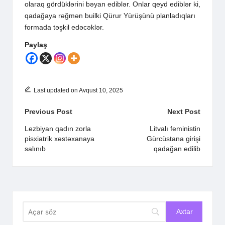
olaraq gördüklərini bəyan ediblər. Onlar qeyd ediblər ki,
qadağaya rəğmən builki Qürur Yürüşünü planladıqları
formada təşkil edəcəklər.
Paylaş
Last updated on Avqust 10, 2025
Post
Previous Post
Next Post
navigation
Lezbiyan qadın zorla
Litvalı feministin
pisxiatrik xəstəxanaya
Gürcüstana girişi
salınıb
qadağan edilib