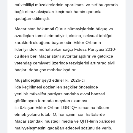
müxtəlifliyi müzakirələrinin aparılması və sırf bu qərarla
bağlı etiraz aksiyaları keçirmək həmin qanunla
qadağan edilmişdi.
Macarıstan hökuməti Qürur nümayişlərinin hüquq və
azadlıqları təmsil etmədiyini, əksinə, seksual təbliğat
xarakterli olduğunu bəyan edir. Viktor Orbanın
liderliyindeki mühafizəkar sağçı Fidesz Partiyası 2010-
cu ildən bəri Macarıstanı avtoritarlaşdırır və getdikcə
vətəndaş cəmiyyəti üzərində təzyiqlərini artıraraq sivil
haqları daha çox məhdudlaşdırır.
Müşahidəçilər qeyd edirlər ki, 2026-ci
ildə keçirilməsi gözlənilən seçkilər öncəsində
yeni bir müxalifət partiyasınındaha əvvəl bənzəri
görülməyən formada meydan oxuması
ilə üzləşən Viktor Orban LGBTQ+ icmasına hücum
etmək yolunu tutub. O, həmçinin, son həftələrdə
Macarıstandaki müstəqil media və QHT-lərin xaricdən
maliyyələşməsini qadağan edəcəyi sözünü də verib.