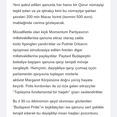
Yeni qəbul edilən qanunla hər hansı bir Qürur nümayişi
təşkil edən və ya iştirakçı kimi bu nümayişə qatılan
şəxsləri 200 min Macar forinti (təxmini 500 avro)
məbləğində cərimə gözləyəcək.
Müxalifətdə olan kiçik Momentum Partiyasının
millətvəkilləriisə qanuna etiraz olaraq zalda
tüstü fişəngləri yandırıblar və Putinlə Orbanın
öpüşməsi simulizasiya edilən fotoları digər
millətvəkillərinə paylayıblar. Paytaxt Budapeştin
bələdiyə başqanı qanuna qarşı tənqidi mövqe
sərgiləyib. Həmçinin, dəyişikliyə qarşı çıxmaq üçün
parlamentin qarşısına toplaşan minlərlə
aktivist Margaret Körpüsünə doğru yürüş həyata
keçirib. Polis kordonları ilə üz-üzə gələn etirazçılar
“
Toplaşma fundamental bir haqdır
” şüarı səsləndiriblər.
Bu il 30-cu ildönümün qeyd olunması gözlənilən
“Budapest Pride”ın təşkilatçıları isə qanunu sərt şəkildə
tənqid edərək bu dəyişikliyi insan haqları pozuntusu