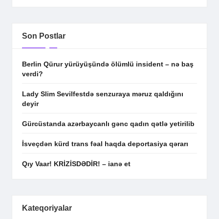
Son Postlar
Berlin Qürur yürüyüşündə ölümlü insident – nə baş
verdi?
Lady Slim Sevilfestdə senzuraya məruz qaldığını
deyir
Gürcüstanda azərbaycanlı gənc qadın qətlə yetirilib
İsveçdən kürd trans fəal haqda deportasiya qərarı
Qıy Vaar! KRİZİSDƏDİR! – ianə et
Kateqoriyalar