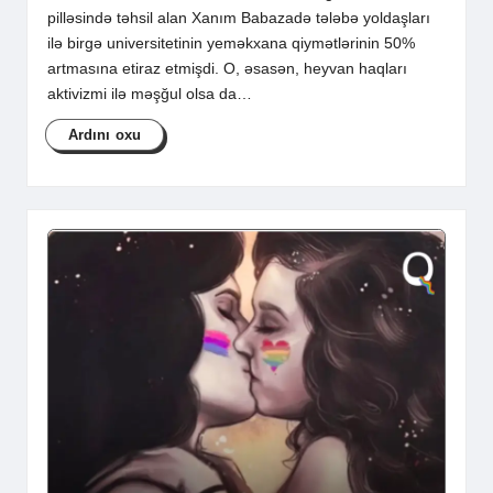
pilləsində təhsil alan Xanım Babazadə tələbə yoldaşları
ilə birgə universitetinin yeməkxana qiymətlərinin 50%
artmasına etiraz etmişdi. O, əsasən, heyvan haqları
aktivizmi ilə məşğul olsa da…
Ardını oxu