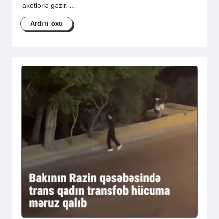
jaketlərlə gəzir. …
Ardını oxu