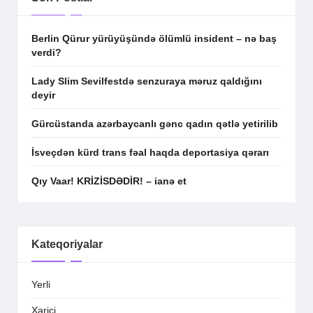
Berlin Qürur yürüyüşündə ölümlü insident – nə baş
verdi?
Lady Slim Sevilfestdə senzuraya məruz qaldığını
deyir
Gürcüstanda azərbaycanlı gənc qadın qətlə yetirilib
İsveçdən kürd trans fəal haqda deportasiya qərarı
Qıy Vaar! KRİZİSDƏDİR! – ianə et
Kateqoriyalar
Yerli
Xarici