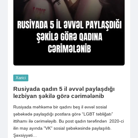
Posted
Xarici
in
Rusiyada qadın 5 il əvvəl paylaşdığı
lezbiyan şəkilə görə cərimələnib
Rusiyada məhkəmə bir qadını beş il əvvəl sosial
şəbəkədə paylaşdığı postlara görə “LGBT təbliğatı”
ittihamı ilə cərimələyib. Bu post qadın tərəfindən 2020-ci
ilin may ayında "VK" sosial şəbəkəsində paylaşılıb.
Şəxsiyyəti…