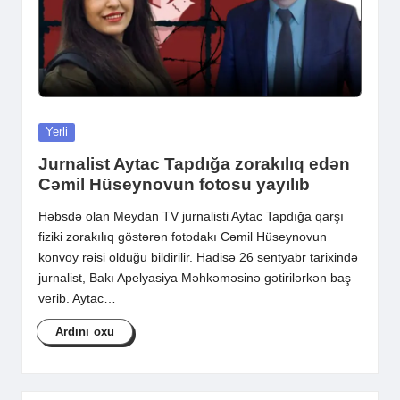
Posted
Yerli
in
Jurnalist Aytac Tapdığa zorakılıq edən
Cəmil Hüseynovun fotosu yayılıb
Həbsdə olan Meydan TV jurnalisti Aytac Tapdığa qarşı
fiziki zorakılıq göstərən fotodakı Cəmil Hüseynovun
konvoy rəisi olduğu bildirilir. Hadisə 26 sentyabr tarixində
jurnalist, Bakı Apelyasiya Məhkəməsinə gətirilərkən baş
verib. Aytac…
Ardını oxu