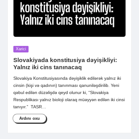
Posted
Xarici
in
Slovakiyada konstitusiya dəyişikliyi:
Yalnız iki cins tanınacaq
Slovakiya Konstitusiyasında dəyişiklik edilərək yalnız iki
cinsin (kişi və qadının) tanınması qanuniləşdirilib. Yeni
qəbul edilən düzəlişdə qeyd olunur ki, “Slovakiya
Respublikası yalnız bioloji olaraq müəyyən edilən iki cinsi
tanıyır.” TASR…
Ardını oxu