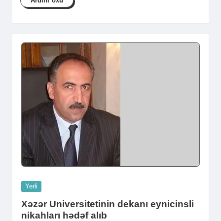
Ardını oxu
Posted
Yerli
in
Xəzər Universitetinin dekanı eynicinsli
nikahları hədəf alıb