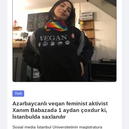
Posted
Yerli
in
Azərbaycanlı veqan feminist aktivist
Xanım Babazadə 1 aydan çoxdur ki,
İstanbulda saxlanılır
Sosial media İstanbul Universitetinin magistratura