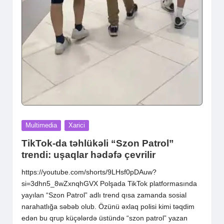
Posted
Multimedia
Xarici
in
TikTok-da təhlükəli “Szon Patrol”
trendi: uşaqlar hədəfə çevrilir
https://youtube.com/shorts/9LHsf0pDAuw?
si=3dhn5_8wZxnqhGVX Polşada TikTok platformasında
yayılan “Szon Patrol” adlı trend qısa zamanda sosial
narahatlığa səbəb olub. Özünü əxlaq polisi kimi təqdim
edən bu qrup küçələrdə üstündə “szon patrol” yazan