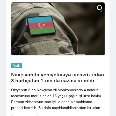
Posted
Yerli
in
Naxçıvanda yeniyetməyə təcavüz edən
3 hərbçidən 1-nin də cəzası artırıldı
Oktyabrın 3-də Naxçıvan Ali Məhkəməsində 4 nəfərin
təcavüzünə məruz qalan 15 yaşlı uşağın işi üzrə hakim
Fərman Abbasovun sədrliyi ilə daha bir məhkəmə
prosesi keçirilib. Bu dəfə təqsirləndirilənlərdən biri olan…