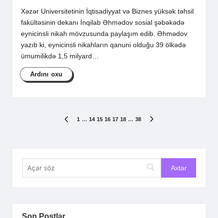
Xəzər Universitetinin İqtisadiyyat və Biznes yüksək təhsil
fakültəsinin dekanı İnqilab Əhmədov sosial şəbəkədə
eynicinsli nikah mövzusunda paylaşım edib. Əhmədov
yazıb ki, eynicinsli nikahların qanuni olduğu 39 ölkədə
ümumilikdə 1,5 milyard…
Ardını oxu
Posts
1
…
14
15
16
17
18
…
38
PREVIOUS
NEXT
PAGE
PAGE
pagination
Son Postlar