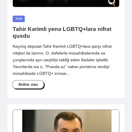
Posted
Yerli
in
Tahir Kərimli yenə LGBTQ+lərə nifrət
qusdu
Keçmiş deputat Tahir Kərimli LGBTQ+lara qarşı nifrət
nitqləri ilə tanınır. O, dəfələrlə müsahibələrində və
çıxışlarında ayrı-seçkiliyi təbliğ edən ifadələr işlədib.
Yaxınlarda isə o, “Pravda.az” xəbər portalına verdiyi
müsahibədə LGBTQ+ icması…
Ardını oxu