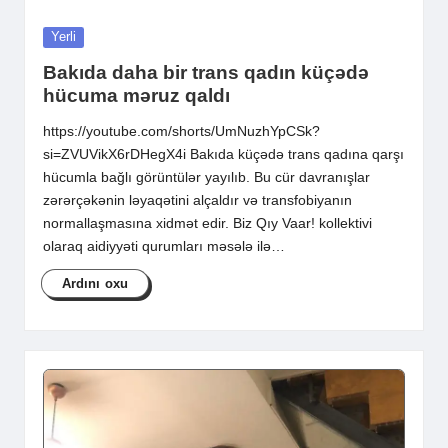
Posted
Yerli
in
Bakıda daha bir trans qadın küçədə
hücuma məruz qaldı
https://youtube.com/shorts/UmNuzhYpCSk?
si=ZVUVikX6rDHegX4i Bakıda küçədə trans qadına qarşı
hücumla bağlı görüntülər yayılıb. Bu cür davranışlar
zərərçəkənin ləyaqətini alçaldır və transfobiyanın
normallaşmasına xidmət edir. Biz Qıy Vaar! kollektivi
olaraq aidiyyəti qurumları məsələ ilə…
Ardını oxu