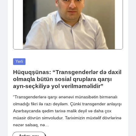
Posted
Yerli
in
Hüquqşünas: “Transgenderlər də daxil
olmaqla bütün sosial qruplara qarşı
ayrı-seçkiliyə yol verilməməlidir”
“Transgenderlərə qarşı ənənəvi münasibətin birmənalı
olmadığı fikri ilə razı deyiləm. Çünki transgender anlayışı
Azərbaycanda qədim tarixə malik deyil və daha çox
müasir dövrün simvoludur. Tariximizin müxtəlif dövrlərinə
nəzər salsaq, nə…