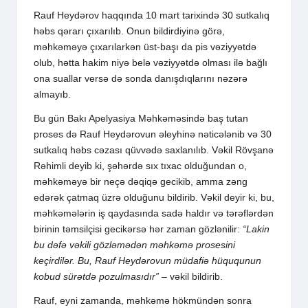
Rauf Heydərov haqqında 10 mart tarixində 30 sutkalıq
həbs qərarı çıxarılıb. Onun bildirdiyinə görə,
məhkəməyə çıxarılarkən üst-başı da pis vəziyyətdə
olub, hətta hakim niyə belə vəziyyətdə olması ilə bağlı
ona suallar versə də sonda danışdıqlarını nəzərə
almayıb.
Bu gün Bakı Apelyasiya Məhkəməsində baş tutan
proses də Rauf Heydərovun əleyhinə nəticələnib və 30
sutkalıq həbs cəzası qüvvədə saxlanılıb. Vəkil Rövşanə
Rəhimli deyib ki, şəhərdə sıx tıxac olduğundan o,
məhkəməyə bir neçə dəqiqə gecikib, amma zəng
edərək çatmaq üzrə olduğunu bildirib. Vəkil deyir ki, bu,
məhkəmələrin iş qaydasında sadə haldır və tərəflərdən
birinin təmsilçisi gecikərsə hər zaman gözlənilir:
“Lakin
bu dəfə vəkili gözləmədən məhkəmə prosesini
keçirdilər. Bu, Rauf Heydərovun müdafiə hüququnun
kobud sürətdə pozulmasıdır”
– vəkil bildirib.
Rauf, eyni zamanda, məhkəmə hökmündən sonra