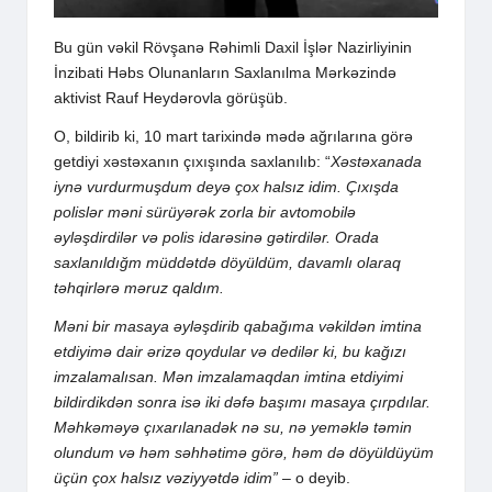
Bu gün vəkil Rövşanə Rəhimli Daxil İşlər Nazirliyinin
İnzibati Həbs Olunanların Saxlanılma Mərkəzində
aktivist Rauf Heydərovla görüşüb.
O, bildirib ki, 10 mart tarixində mədə ağrılarına görə
getdiyi xəstəxanın çıxışında saxlanılıb: “
Xəstəxanada
iynə vurdurmuşdum deyə çox halsız idim. Çıxışda
polislər məni sürüyərək zorla bir avtomobilə
əyləşdirdilər və polis idarəsinə gətirdilər. Orada
saxlanıldığm müddətdə döyüldüm, davamlı olaraq
təhqirlərə məruz qaldım.
Məni bir masaya əyləşdirib qabağıma vəkildən imtina
etdiyimə dair ərizə qoydular və dedilər ki, bu kağızı
imzalamalısan. Mən imzalamaqdan imtina etdiyimi
bildirdikdən sonra isə iki dəfə başımı masaya çırpdılar.
Məhkəməyə çıxarılanadək nə su, nə yeməklə təmin
olundum və həm səhhətimə görə, həm də döyüldüyüm
üçün çox halsız vəziyyətdə idim”
– o deyib.