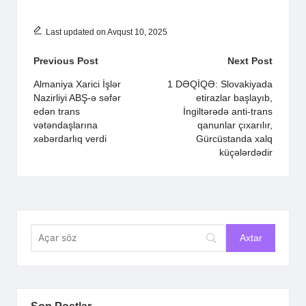
Last updated on Avqust 10, 2025
Post
Previous Post
Next Post
navigation
Almaniya Xarici İşlər
1 DƏQİQƏ: Slovakiyada
Nazirliyi ABŞ-ə səfər
etirazlar başlayıb,
edən trans
İngiltərədə anti-trans
vətəndaşlarına
qanunlar çıxarılır,
xəbərdarlıq verdi
Gürcüstanda xalq
küçələrdədir