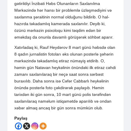
gətirildiyi İnzibati Həbs Olunanların Saxlanılma
Mərkəzində hər hansı bir problemlə üzləşmədiyini və
saxlanma şəraitinin normal olduğunu bildirib. O hal-
hazırda təkadamlıq kamerada saxlanılır. Deyib ki,
özünü mərkəzin psixoloqu kimi təqdim edən bir
əməkdaş da onunla davamlı görüşərək söhbət aparır.
Xatırladaq ki, Rauf Heydərov 8 mart günü həbsdə olan
8 qadın jurnalistin fotoları əks olunan posterlə şəhərin
mərkəzində təkadamlıq etiraz nümayiş etdirib. O,
həmin gün Natəvan heykəlinin önündəki ilk etiraz cəhdi
zamanı saxlanılaraq bir neçə saat sonra sərbəst
buraxılıb. Daha sonra isə Cəfər Cabbarlı heykəlinin
önündə posterlə foto çəkdirərək paylaşıb. Həmin
tarixdən iki gün sonra, 10 mart günü polis tərəfindən
saxlanılaraq naməlum istiqamətdə aparılıb və ondan
xəbər almaq ancaq bir gün sonra mümkün olub.
Paylaş