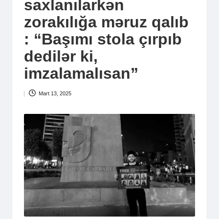
saxlanılarkən
zorakılığa məruz qalıb
: “Başımı stola çırpıb
dedilər ki,
imzalamalısan”
Mart 13, 2025